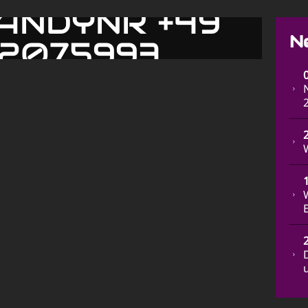
ANDYNR +49
N
 2075993