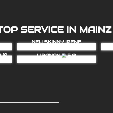
TOP SERVICE IN MAINZ 
LIF
NEU SKINNY IRENE
VERSAUTE CLEO AUS
.0
Anwesend
LIBANON
5.0
AV QUEEN
Anwesend