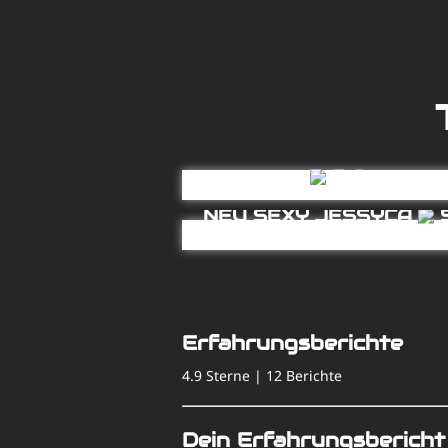
NEU 1.38 m Griechisch E
5.0
NEU SEXY JESSYCA
5
Anwesend
Anwesend
Erfahrungsberichte
4.9 Sterne | 12 Berichte
Dein Erfahrungsbericht