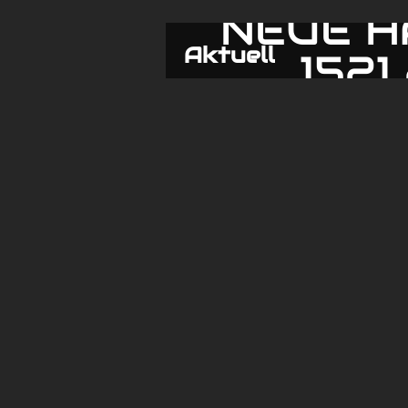
NEUE H
Aktuell
1521