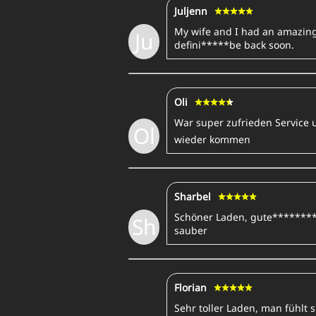
Juljenn
My wife and I had an amazing 
Ju
defini*****be back soon.
Oli
War super zufrieden Service
Ol
wieder kommen
Sharbel
Schöner Laden, gute********
Sh
sauber
Florian
Sehr toller Laden, man fühlt s